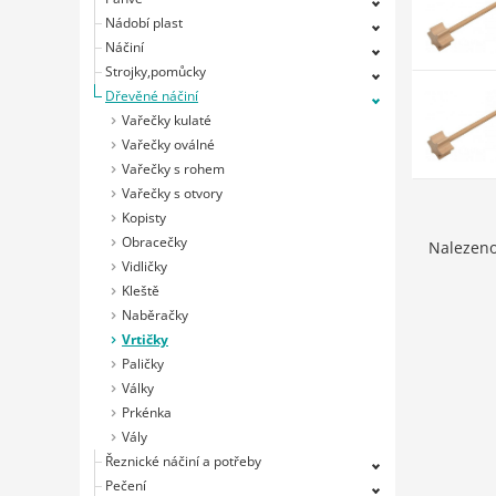
Nádobí plast
Náčiní
Strojky,pomůcky
Dřevěné náčiní
Vařečky kulaté
Vařečky oválné
Vařečky s rohem
Vařečky s otvory
Kopisty
Obracečky
Nalezen
Vidličky
Kleště
Naběračky
Vrtičky
Paličky
Války
Prkénka
Vály
Řeznické náčiní a potřeby
Pečení