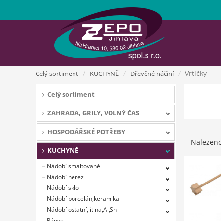
Vrtičky
Celý sortiment
KUCHYNĚ
Dřevěné náčiní
Celý sortiment
ZAHRADA, GRILY, VOLNÝ ČAS
HOSPODÁŘSKÉ POTŘEBY
Nalezen
KUCHYNĚ
Nádobí smaltované
Nádobí nerez
Nádobí sklo
Nádobí porcelán,keramika
Nádobí ostatní,litina,Al,Sn
Pánve