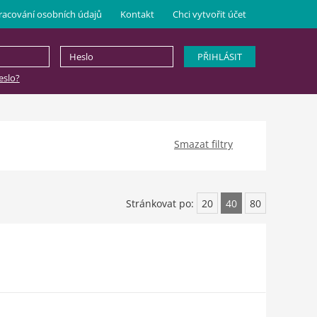
racování osobních údajů
Kontakt
Chci vytvořit účet
slo?
Smazat filtry
Stránkovat po:
20
40
80