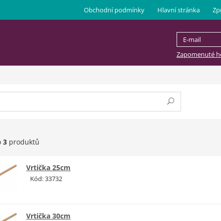
Obchodní podmínky
Hlavní stránka
Zp
Zapomenuté he
o
3
produktů
Vrtička 25cm
Kód: 33732
Vrtička 30cm