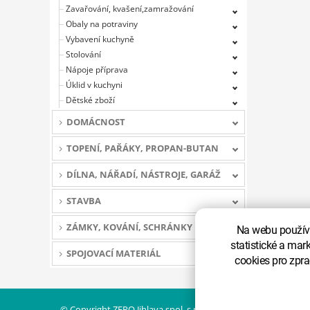
Zavařování, kvašení,zamražování
Obaly na potraviny
Vybavení kuchyně
Stolování
Nápoje příprava
Úklid v kuchyni
Dětské zboží
DOMÁCNOST
TOPENÍ, PAŘÁKY, PROPAN-BUTAN
DÍLNA, NÁŘADÍ, NÁSTROJE, GARÁŽ
STAVBA
ZÁMKY, KOVÁNÍ, SCHRÁNKY
Na webu používá
statistické a mar
SPOJOVACÍ MATERIÁL
cookies pro zpra
© Copyright ZEPO Jihlava spol. s r.o. Všechna práva vyhrazen