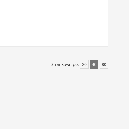
Stránkovat po:
20
40
80