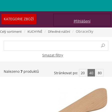
KATEGORIE ZBOŽÍ
Přihlášení
Obracečky
Celý sortiment
KUCHYNĚ
Dřevěné náčiní
Smazat filtry
Nalezeno
7
produktů
Stránkovat po:
20
40
80