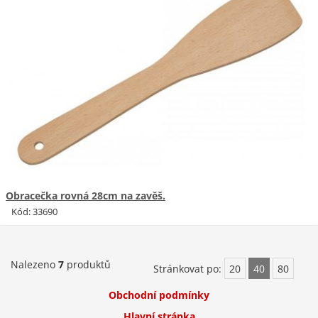
Obracečka rovná 28cm na zavěš.
Kód: 33690
Nalezeno
7
produktů
Stránkovat po:
20
40
80
Obchodní podmínky
Hlavní stránka