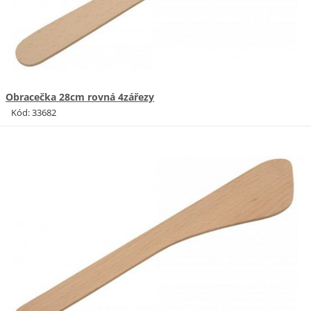
Obracečka 28cm rovná 4zářezy
Kód: 33682