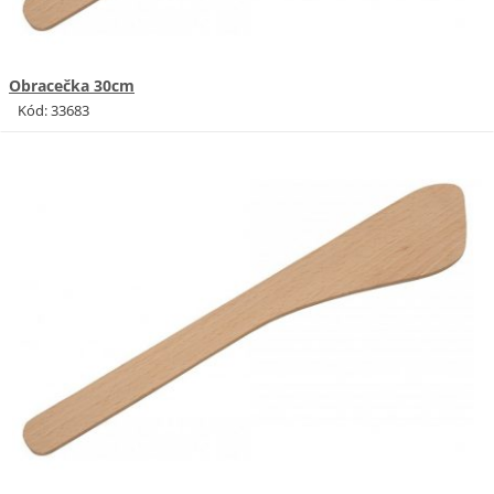
Obracečka 30cm
Kód: 33683