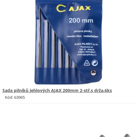
Sada pilníků jehlových AJAX 200mm 2-stř.s drža.6ks
Kód: 63965