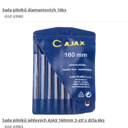
Sada pilníků diamantových 10ks
Kód: 63960
Sada pilníků jehlových AJAX 160mm 2-stř.s drža.6ks
Kód: 63963