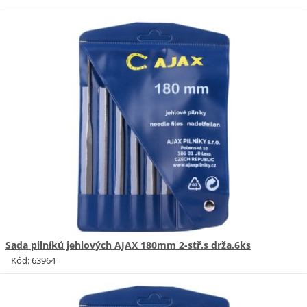
Sada pilníků jehlových AJAX 180mm 2-stř.s drža.6ks
Kód: 63964