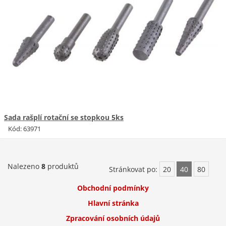
Sada rašplí rotační se stopkou 5ks
Kód: 63971
Nalezeno
8
produktů
Stránkovat po:
20
40
80
Obchodní podmínky
Hlavní stránka
Zpracování osobních údajů