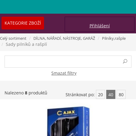
KATEGORIE ZBOŽÍ
Přihlášení
Celý sortiment
DÍLNA, NÁŘADÍ, NÁSTROJE, GARÁŽ
Pilníky,rašple
Sady pilníků a rašplí
Smazat filtry
Nalezeno
8
produktů
Stránkovat po:
20
40
80