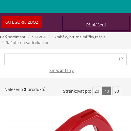
KATEGORIE ZBOŽÍ
Přihlášení
Celý sortiment
STAVBA
Škrabáky,brusné mřížky,rašple
Rašple na sádrokarton
Smazat filtry
Nalezeno
2
produktů
Stránkovat po:
20
40
80