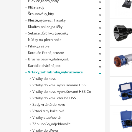
Hlavice,ráčny,sady
Klíče,sady
Šroubováky,bity
Kleště,nýtovací, hasáky
Kladiva,palice,paličky
Sekáče,důlčíky,výsečníky
Nůžky na plech,nože
Pilníky,rašple
Kotouče řezné,brusné
Brusné papíry,plátna,ost.
Kartáče drátěné,ost.
Vrtáky,záhlubníky,vykružovače
Vrtáky do kovu
Vrtáky do kovu vybrušované HSS
Vrtáky do kovu vybrušované HSS Co
Vrtáky do kovu dlouhé HSS
Sady vrtáků do kovu
Vrtací trny kuželové
Vrtáky stupňovité
Záhlubníky,odjehlovače
Vrtáky do dřeva