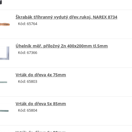
Škrabák tříhranný vydutý dřev.rukoj. NAREX 8734
Kód: 65764
Úhelník měř. příložný Zn 400x200mm tl.5mm
Kód: 67366
Vrták do dřeva 4x 75mm
Kód: 65803
Vrták do dřeva 5x 85mm
Kód: 65804