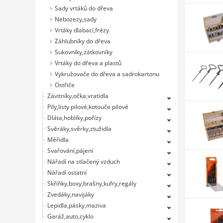
Sady vrtáků do dřeva
Nebozezy,sady
Vrtáky dlabací,frézy
Záhlubníky do dřeva
Sukovníky,zátkovníky
Vrtáky do dřeva a plastů
Vykružovače do dřeva a sadrokartonu
Ostřiče
Závitníky,očka,vratidla
Pily,listy pilové,kotouče pilové
Dláta,hoblíky,pořízy
Svěráky,svěrky,ztužidla
Měřidla
Svařování,pájení
Nářadí na stlačený vzduch
Nářadí ostatní
Skříňky,boxy,brašny,kufry,regály
Zvedáky,navijáky
Lepidla,pásky,maziva
Garáž,auto,cyklo