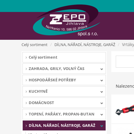
Vrták
Celý sortiment
DÍLNA, NÁŘADÍ, NÁSTROJE, GARÁŽ
Celý sortiment
ZAHRADA, GRILY, VOLNÝ ČAS
HOSPODÁŘSKÉ POTŘEBY
Nalezen
KUCHYNĚ
DOMÁCNOST
TOPENÍ, PAŘÁKY, PROPAN-BUTAN
DÍLNA, NÁŘADÍ, NÁSTROJE, GARÁŽ