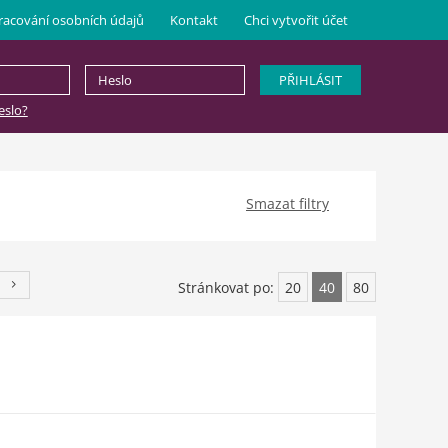
racování osobních údajů
Kontakt
Chci vytvořit účet
slo?
Smazat filtry
Stránkovat po:
20
40
80