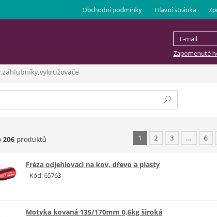
Obchodní podmínky
Hlavní stránka
Zp
Zapomenuté he
y,záhlubníky,vykružovače
1
2
3
...
6
o
206
produktů
Fréza odjehlovací na kov, dřevo a plasty
Kód: 65763
Motyka kovaná 135/170mm 0,6kg široká